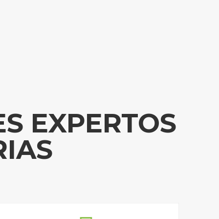
usca WomanBits?
emenina en la Industria informática es de apenas el
ES EXPERTOS
ideramos que es importante subir esa cifra y sobre
más mujeres se desarrollen como Emprendedoras y
RIAS
us propios negocios en éste mercado.
jetivo de conectar e impulsar a las mujeres en ésta
industria,
on un enfoque de negocio.