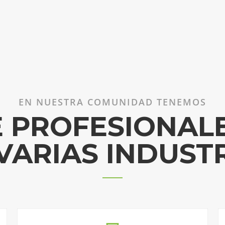
¿Qué b
EN NUESTRA COMUNIDAD TENEMOS
La participación laboral f
 PROFESIONAL
7% en Latinoamérica, cons
todo incentivar a que 
VARIAS INDUST
Dueñas de s
Woman Bits nace con el ob
c